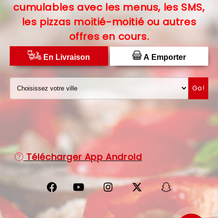
cumulables avec les menus, les SMS,
C.G.V
les pizzas moitié-moitié ou autres
offres en cours.
PROTECTION DES DONNÉES
DISTRIBUTEUR DE PIZZAS
En Livraison
A Emporter
Go!
Télécharger App Android