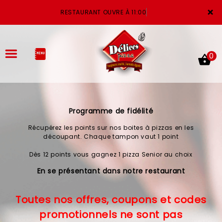
×
RESTAURANT OUVRE À 11:00
0
Programme de fidélité
ACCUEIL
Récupérez les points sur nos boites à pizzas en les
LA CARTE
découpant. Chaque tampon vaut 1 point
Dès 12 points vous gagnez 1 pizza Senior au choix
VOTRE COMPTE
En se présentant dans notre restaurant
NOTRE RESTAURANT
Toutes nos offres, coupons et codes
VOS AVIS
promotionnels ne sont pas
MENTIONS LÉGALES