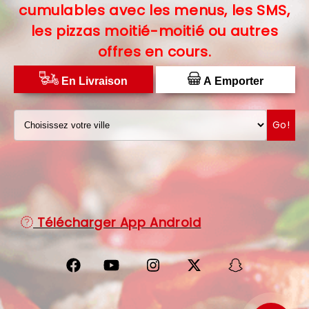
cumulables avec les menus, les SMS,
C.G.V
les pizzas moitié-moitié ou autres
offres en cours.
PROTECTION DES DONNÉES
DISTRIBUTEUR DE PIZZAS
En Livraison
A Emporter
Go!
Télécharger App Android