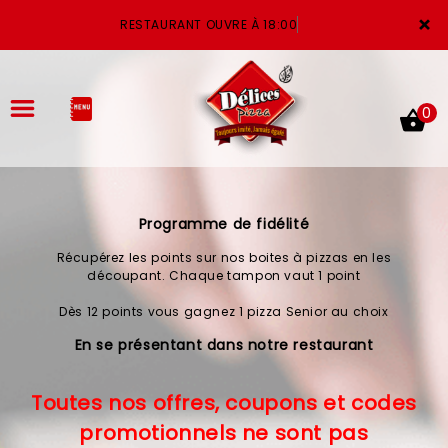
×
RESTAURANT OUVRE À 18:00
0
Programme de fidélité
ACCUEIL
Récupérez les points sur nos boites à pizzas en les
LA CARTE
découpant. Chaque tampon vaut 1 point
Dès 12 points vous gagnez 1 pizza Senior au choix
VOTRE COMPTE
En se présentant dans notre restaurant
NOTRE RESTAURANT
Toutes nos offres, coupons et codes
VOS AVIS
promotionnels ne sont pas
MENTIONS LÉGALES