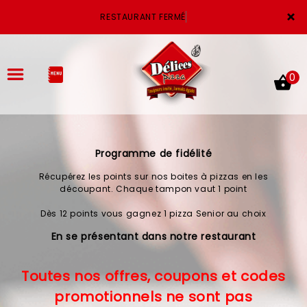
×
RESTAURANT FERMÉ
0
Programme de fidélité
ACCUEIL
Récupérez les points sur nos boites à pizzas en les
LA CARTE
découpant. Chaque tampon vaut 1 point
Dès 12 points vous gagnez 1 pizza Senior au choix
VOTRE COMPTE
En se présentant dans notre restaurant
NOTRE RESTAURANT
Toutes nos offres, coupons et codes
VOS AVIS
promotionnels ne sont pas
MENTIONS LÉGALES