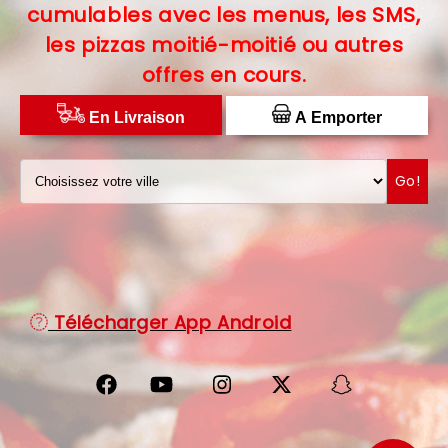
cumulables avec les menus, les SMS,
C.G.V
les pizzas moitié-moitié ou autres
offres en cours.
PROTECTION DES DONNÉES
DISTRIBUTEUR DE PIZZAS
En Livraison
A Emporter
Go!
Télécharger App Android