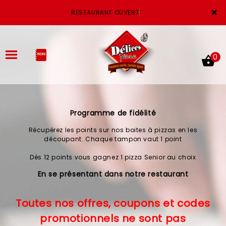
×
RESTAURANT OUVERT
0
Programme de fidélité
ACCUEIL
Récupérez les points sur nos boites à pizzas en les
LA CARTE
découpant. Chaque tampon vaut 1 point
Dès 12 points vous gagnez 1 pizza Senior au choix
VOTRE COMPTE
En se présentant dans notre restaurant
NOTRE RESTAURANT
Toutes nos offres, coupons et codes
VOS AVIS
promotionnels ne sont pas
MENTIONS LÉGALES