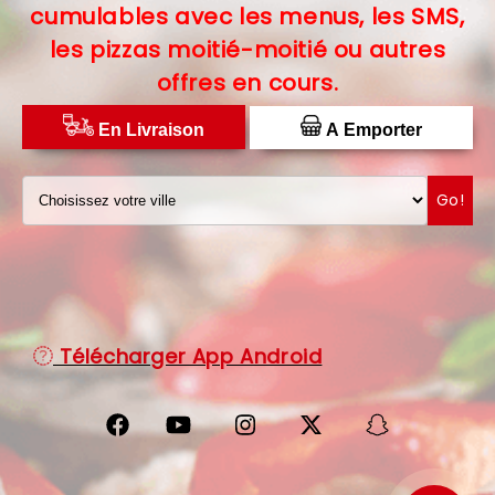
cumulables avec les menus, les SMS,
C.G.V
les pizzas moitié-moitié ou autres
offres en cours.
PROTECTION DES DONNÉES
DISTRIBUTEUR DE PIZZAS
En Livraison
A Emporter
Go!
Télécharger App Android