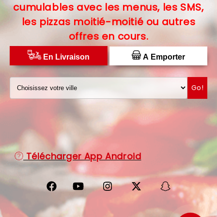
cumulables avec les menus, les SMS,
C.G.V
les pizzas moitié-moitié ou autres
offres en cours.
PROTECTION DES DONNÉES
DISTRIBUTEUR DE PIZZAS
En Livraison
A Emporter
Go!
Télécharger App Android