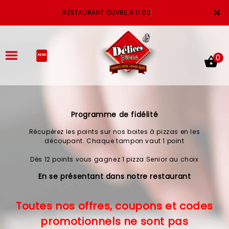
×
RESTAURANT OUVRE À 11:00
0
Programme de fidélité
ACCUEIL
Récupérez les points sur nos boites à pizzas en les
LA CARTE
découpant. Chaque tampon vaut 1 point
Dès 12 points vous gagnez 1 pizza Senior au choix
VOTRE COMPTE
En se présentant dans notre restaurant
NOTRE RESTAURANT
Toutes nos offres, coupons et codes
VOS AVIS
promotionnels ne sont pas
MENTIONS LÉGALES