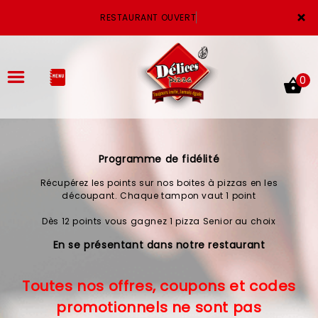
×
RESTAURANT OUVER
0
Programme de fidélité
ACCUEIL
Récupérez les points sur nos boites à pizzas en les
LA CARTE
découpant. Chaque tampon vaut 1 point
Dès 12 points vous gagnez 1 pizza Senior au choix
VOTRE COMPTE
En se présentant dans notre restaurant
NOTRE RESTAURANT
Toutes nos offres, coupons et codes
VOS AVIS
promotionnels ne sont pas
MENTIONS LÉGALES