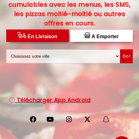
cumulables avec les menus, les SMS,
C.G.V
les pizzas moitié-moitié ou autres
offres en cours.
PROTECTION DES DONNÉES
DISTRIBUTEUR DE PIZZAS
En Livraison
A Emporter
Go!
Télécharger App Android