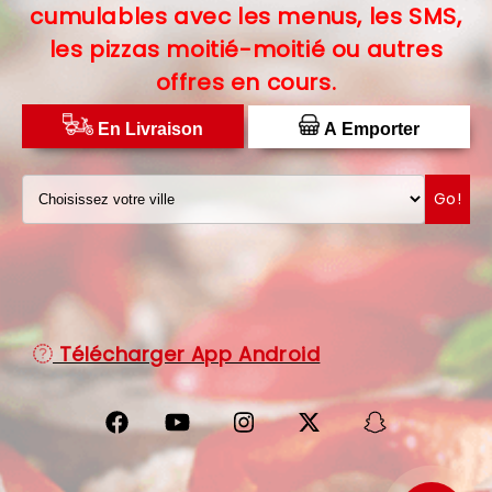
cumulables avec les menus, les SMS,
C.G.V
les pizzas moitié-moitié ou autres
offres en cours.
PROTECTION DES DONNÉES
DISTRIBUTEUR DE PIZZAS
En Livraison
A Emporter
Go!
Télécharger App Android