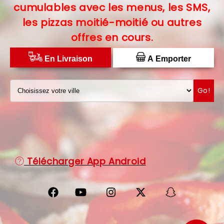
cumulables avec les menus, les SMS,
C.G.V
les pizzas moitié-moitié ou autres
offres en cours.
PROTECTION DES DONNÉES
DISTRIBUTEUR DE PIZZAS
En Livraison
A Emporter
Go!
Télécharger App Android