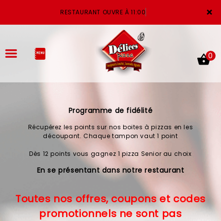
×
RESTAURANT OUVRE À 11:00
0
Programme de fidélité
ACCUEIL
Récupérez les points sur nos boites à pizzas en les
LA CARTE
découpant. Chaque tampon vaut 1 point
Dès 12 points vous gagnez 1 pizza Senior au choix
VOTRE COMPTE
En se présentant dans notre restaurant
NOTRE RESTAURANT
Toutes nos offres, coupons et codes
VOS AVIS
promotionnels ne sont pas
MENTIONS LÉGALES