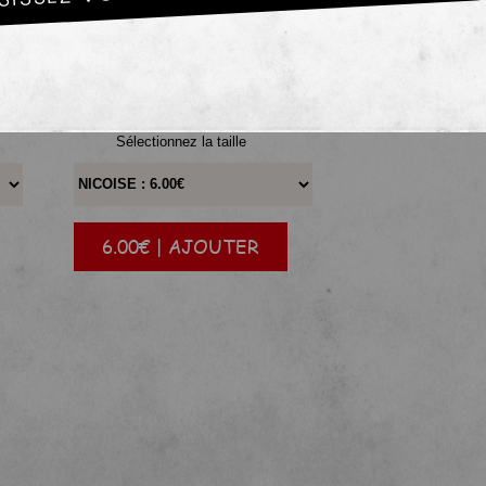
SALADE
Sélectionnez la taille
6.00€ | AJOUTER
|