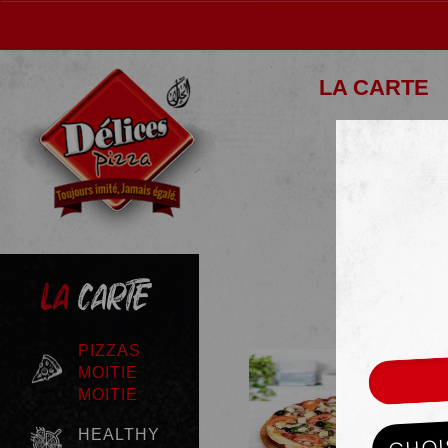
LA CARTE
LA
CARTE
PIZZAS
MOITIE
MOITIE
HEALTHY