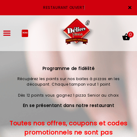
×
RESTAURANT OUVERT
0
Programme de fidélité
ACCUEIL
Récupérez les points sur nos boites à pizzas en les
LA CARTE
découpant. Chaque tampon vaut 1 point
Dès 12 points vous gagnez 1 pizza Senior au choix
VOTRE COMPTE
En se présentant dans notre restaurant
NOTRE RESTAURANT
Toutes nos offres, coupons et codes
VOS AVIS
promotionnels ne sont pas
MENTIONS LÉGALES