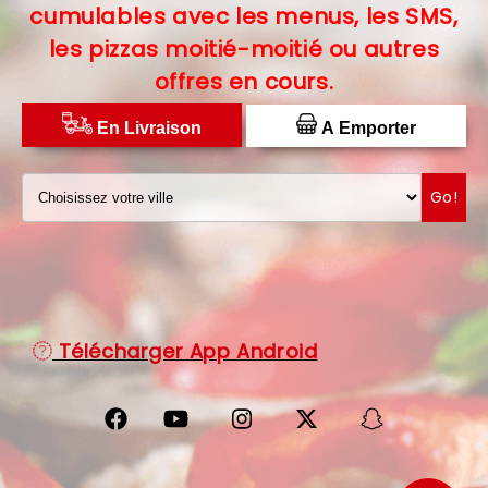
cumulables avec les menus, les SMS,
C.G.V
les pizzas moitié-moitié ou autres
offres en cours.
PROTECTION DES DONNÉES
DISTRIBUTEUR DE PIZZAS
En Livraison
A Emporter
Go!
Télécharger App Android