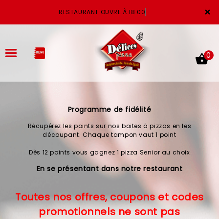
×
RESTAURANT OUVRE À 18:00
0
Programme de fidélité
ACCUEIL
Récupérez les points sur nos boites à pizzas en les
LA CARTE
découpant. Chaque tampon vaut 1 point
Dès 12 points vous gagnez 1 pizza Senior au choix
VOTRE COMPTE
En se présentant dans notre restaurant
NOTRE RESTAURANT
Toutes nos offres, coupons et codes
VOS AVIS
promotionnels ne sont pas
MENTIONS LÉGALES