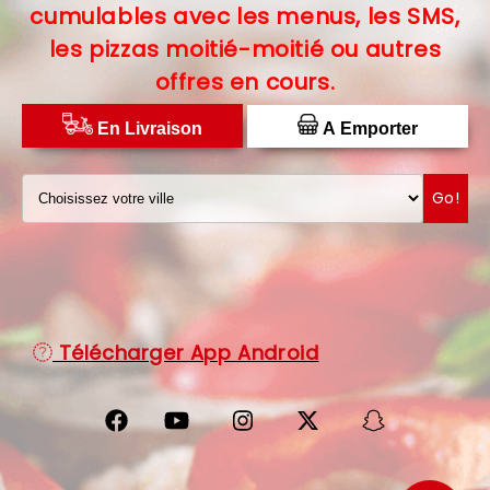
cumulables avec les menus, les SMS,
C.G.V
les pizzas moitié-moitié ou autres
offres en cours.
PROTECTION DES DONNÉES
DISTRIBUTEUR DE PIZZAS
En Livraison
A Emporter
Go!
Télécharger App Android