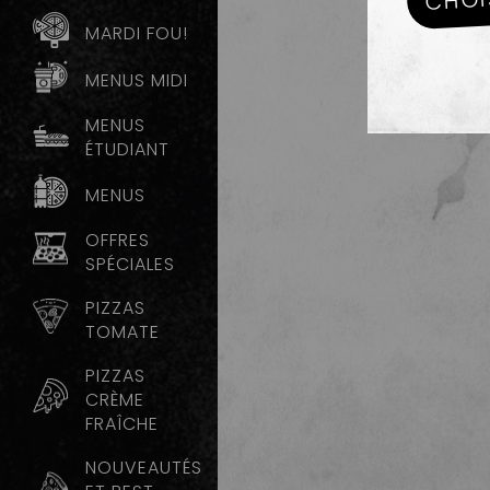
MARDI FOU!
MENUS MIDI
MENUS
ÉTUDIANT
MENUS
OFFRES
SPÉCIALES
PIZZAS
TOMATE
PIZZAS
CRÈME
FRAÎCHE
NOUVEAUTÉS