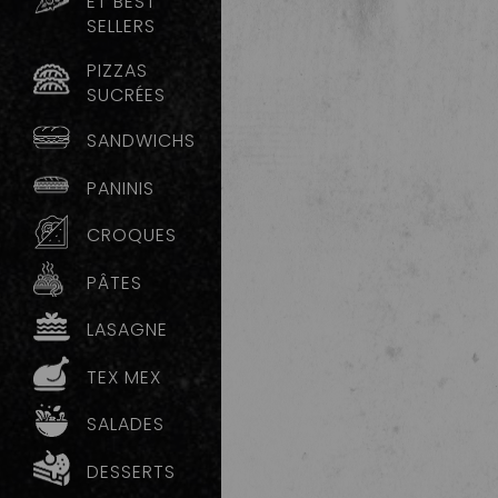
ET BEST
SELLERS
PIZZAS
SUCRÉES
SANDWICHS
PANINIS
CROQUES
PÂTES
LASAGNE
TEX MEX
SALADES
DESSERTS