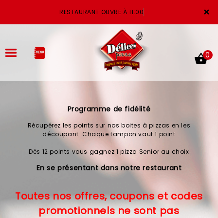
×
RESTAURANT OUVRE À 11:00
0
Programme de fidélité
ACCUEIL
Récupérez les points sur nos boites à pizzas en les
LA CARTE
découpant. Chaque tampon vaut 1 point
Dès 12 points vous gagnez 1 pizza Senior au choix
VOTRE COMPTE
En se présentant dans notre restaurant
NOTRE RESTAURANT
Toutes nos offres, coupons et codes
VOS AVIS
promotionnels ne sont pas
MENTIONS LÉGALES