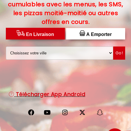
cumulables avec les menus, les SMS,
C.G.V
les pizzas moitié-moitié ou autres
offres en cours.
PROTECTION DES DONNÉES
DISTRIBUTEUR DE PIZZAS
En Livraison
A Emporter
Go!
Télécharger App Android